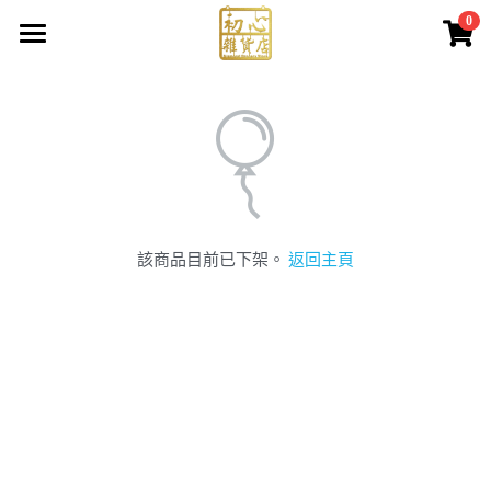
0
×
商品分類
主頁 Home
所有商品分類
初心About
所有商品
訂購Order
該商品目前已下架。
返回主頁
合作方式Cooperate
購物流程
運送方式
進駐合作
登錄
/
註冊
付款方式
空間申請
搜索
加入我們
Submit
聯絡我們